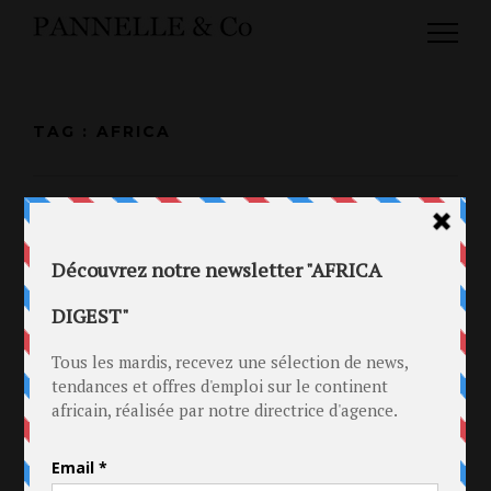
TAG : AFRICA
12 OCT 2017
LES LAURÉATS DES AWARDS DU
COUPÉ DÉCALÉ 2017
in
Côte d'Ivoire
.
Musique
Tag
africa
.
african music
.
Côte d'Ivoire
.
Coupé Décalé
.
DJ
Arafat
.
MTN
.
music
.
Musique
.
serge beynaud