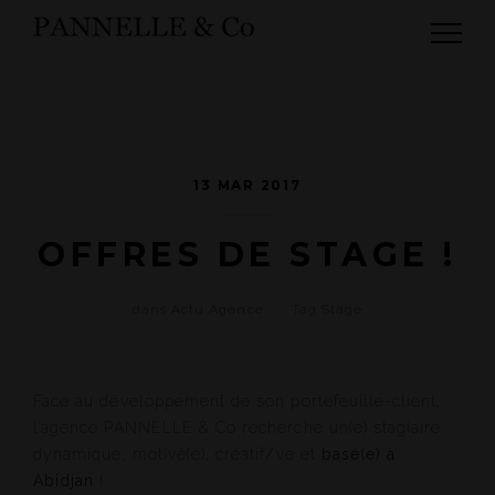
13 MAR 2017
OFFRES DE STAGE !
dans
Actu Agence
Tag
Stage
Face au développement de son portefeuille-client,
l’agence PANNELLE & Co recherche un(e) stagiaire
dynamique, motivé(e), créatif/ve et
basé(e) à
Abidjan
!