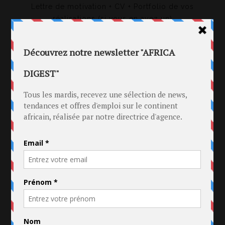
Lettre de motivation + CV + Portfolio de vos
réalisations (si vous en avez un)
à l’adresse « contact@pannelle.com »
avec pour objet « STAGE RP »
- PARTAGEZ
- TWEETEZ
- RECOMMANDEZ
P
SUIVANT
PRÉCÉDENT