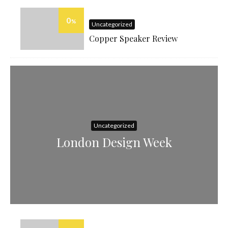
0
%
Uncategorized
Copper Speaker Review
Uncategorized
London Design Week