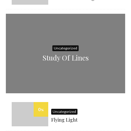
Uncategorized
Study Of Lines
0
%
Uncategorized
Flying Light