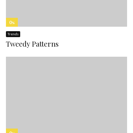
0
%
Trends
Tweedy Patterns
0