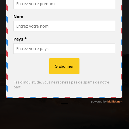
FACEBOOK
TWITTER
INSTAGRAM
Copyright 2019. PANNELLE and Company SARL. - Tous
droits réservés