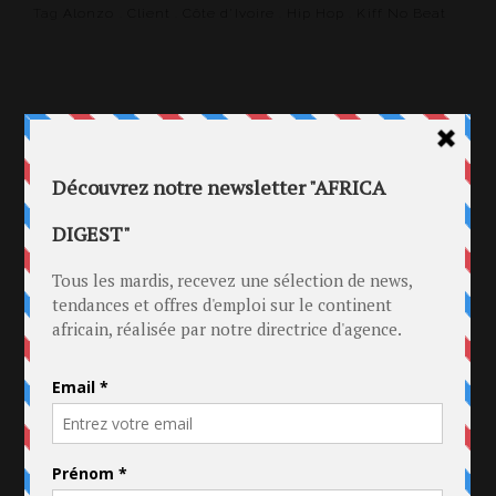
Tag
Alonzo
.
Client
.
Côte d'Ivoire
.
Hip Hop
.
Kiff No Beat
10 AOÛT 2014
(ACTU CLIENT) PHOTOS ET VIDÉO
DU CONCERT DE DAVIDO ET KIFF
NO BEAT.
in
Actu Client
.
Côte d'Ivoire
Tag
Abidjan
.
Actu Client
.
concert
.
DJ Arafat
.
Kiff No Beat
PRÉCÉDENT
1
2
3
4
SUIVANT