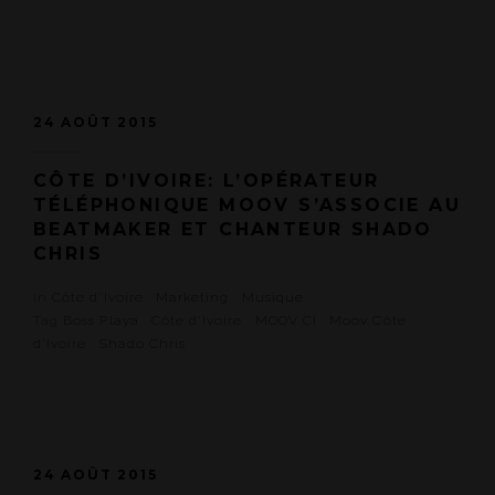
24 AOÛT 2015
CÔTE D’IVOIRE: L’OPÉRATEUR
TÉLÉPHONIQUE MOOV S’ASSOCIE AU
BEATMAKER ET CHANTEUR SHADO
CHRIS
in
Côte d'Ivoire
.
Marketing
.
Musique
Tag
Boss Playa
.
Côte d'Ivoire
.
MOOV CI
.
Moov Côte
d'Ivoire
.
Shado Chris
24 AOÛT 2015