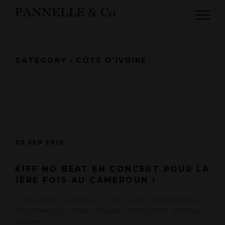
CATEGORY : CÔTE D’IVOIRE
30 SEP 2016
KIFF NO BEAT EN CONCERT POUR LA
1ÈRE FOIS AU CAMEROUN !
in
Actu Client
.
Cameroun
.
Côte d'Ivoire
.
Evénementiel
Tag
Cameroun
.
concert
.
Douala
.
Kiff No Beat
.
Musique
Urbaine