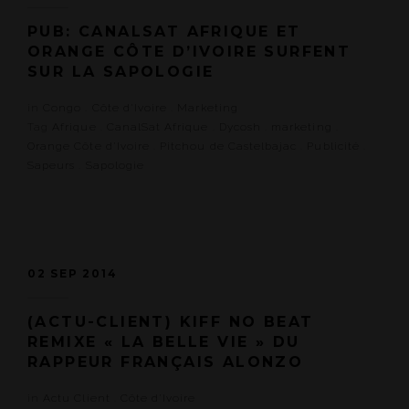
PUB: CANALSAT AFRIQUE ET
ORANGE CÔTE D’IVOIRE SURFENT
SUR LA SAPOLOGIE
in
Congo
.
Côte d'Ivoire
.
Marketing
Tag
Afrique
.
CanalSat Afrique
.
Dycosh
.
marketing
.
Orange Côte d'Ivoire
.
Pitchou de Castelbajac
.
Publicité
.
Sapeurs
.
Sapologie
02 SEP 2014
(ACTU-CLIENT) KIFF NO BEAT
REMIXE « LA BELLE VIE » DU
RAPPEUR FRANÇAIS ALONZO
in
Actu Client
.
Côte d'Ivoire