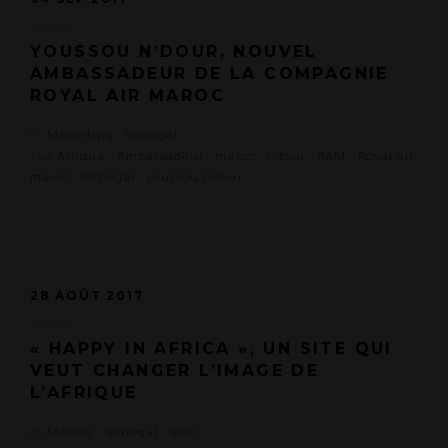
YOUSSOU N’DOUR, NOUVEL
AMBASSADEUR DE LA COMPAGNIE
ROYAL AIR MAROC
in
Marketing
.
Sénégal
Tag
Afrique
.
Ambassadeur
.
maroc
.
ndour
.
RAM
.
Royal air
maroc
.
Sénégal
.
youssou ndour
28 AOÛT 2017
« HAPPY IN AFRICA », UN SITE QUI
VEUT CHANGER L’IMAGE DE
L’AFRIQUE
in
Médias
.
Sénégal
.
Web