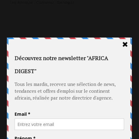
Tag
Afrique
.
Contenu
.
Sénégal
14 AOÛT 2017
JEAN PIERRE SECK NOMMÉ
DIRECTEUR PUBLISHING
D’UNIVERSAL MUSIC AFRICA À
DAKAR
in
Musique
.
Sénégal
Tag
Universal Music Africa
.
Universal Music Afrique