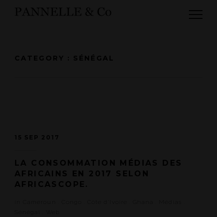
CATEGORY : SÉNÉGAL
15 SEP 2017
LA CONSOMMATION MÉDIAS DES
AFRICAINS EN 2017 SELON
AFRICASCOPE.
in
Cameroun
.
Congo
.
Côte d'Ivoire
.
Ghana
.
Médias
.
Sénégal
.
Web