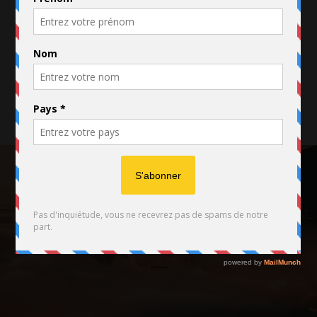
1
2
SUIVANT
FACEBOOK
TWITTER
INSTAGRAM
Copyright 2019. PANNELLE and Company SARL. - Tous
droits réservés