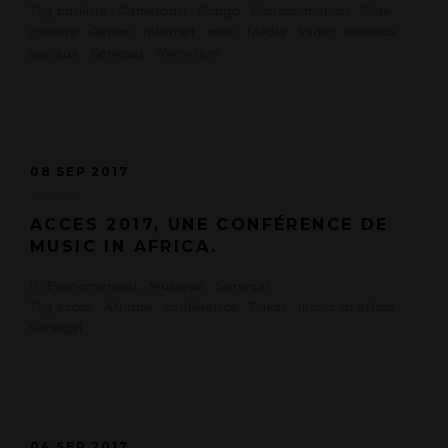
Tag
burkina
.
Cameroun
.
Congo
.
Consommation
.
Côte
d'Ivoire
.
Gabon
.
internet
.
mali
.
Media
.
Radio
.
reseaux
sociaux
.
Sénégal
.
Télévision
08 SEP 2017
ACCES 2017, UNE CONFÉRENCE DE
MUSIC IN AFRICA.
in
Evénementiel
.
Musique
.
Sénégal
Tag
acces
.
Afrique
.
conférence
.
Dakar
.
music in africa
.
Sénégal
04 SEP 2017