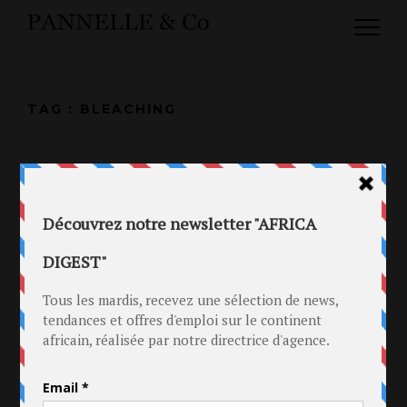
TAG : BLEACHING
13 JUIL 2014
CAMPAGNE PHOTO ANTI-
BLANCHIMENT DE PEAU AU GHANA.
in
Ghana
.
Le Radar
Tag
Ama K Abebrese
.
Bleaching
.
Campagne
.
Ghana
.
Nana Ama McBrown
.
Paulina Oduro
.
Photographie