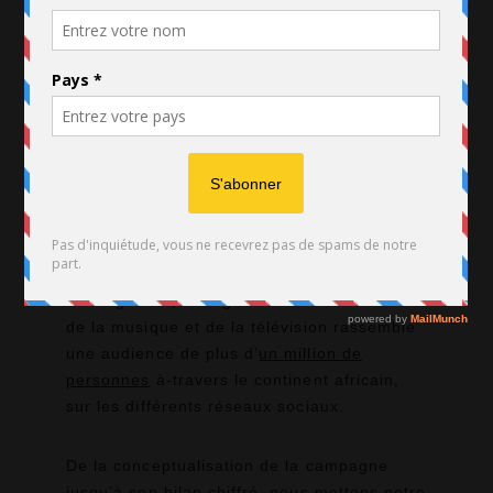
Dans le cadre de son service
d’intermédiation entre talents créatifs et
marques, l’agence PANNELLE & Co a
rassemblé des talents à échelle
panafricaine dans le domaine de la
musique, de la mode, de la beauté, de la
gastronomie, des médias ou encore, du
lifestyle. Notre réseau, constitué aussi bien
de blogueurs, Instagrammeurs ou célébrités
de la musique et de la télévision rassemble
une audience de plus d’
un million de
personnes
à-travers le continent africain,
sur les différents réseaux sociaux.
De la conceptualisation de la campagne
jusqu’à son bilan chiffré, nous mettons notre