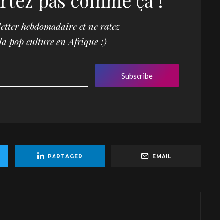
rtez pas comme ça !
etter hebdomadaire et ne ratez
 la pop culture en Afrique :)
Subscribe
PARTAGER
EMAIL