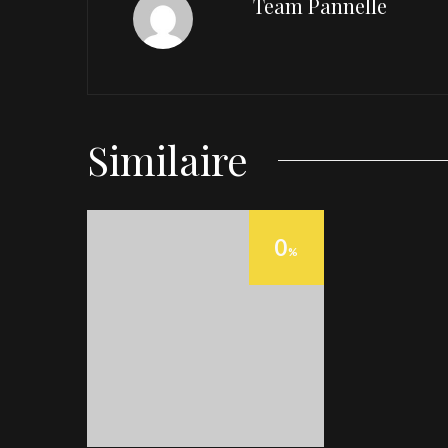
Team Pannelle
Similaire
0
%