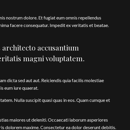
nis nostrum dolore. Et fugiat eum omnis repellendus
ima facere consequatur. Impedit ex veritatis et beatae.
s architecto accusantium
eritatis magni voluptatem.
am dicta sed aut aut. Reiciendis quia facilis molestiae
is eum iure quaerat.
uptatem. Nulla suscipit quasi quas in eos. Quam cumque et
estias maiores ut deleniti. Occaecati laborum asperiores
ris dolorem maxime. Consectetur ea dolor deserunt debitis.