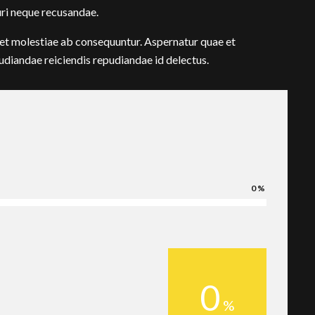
ri neque recusandae.
m et molestiae ab consequuntur. Aspernatur quae et
udiandae reiciendis repudiandae id delectus.
0
0