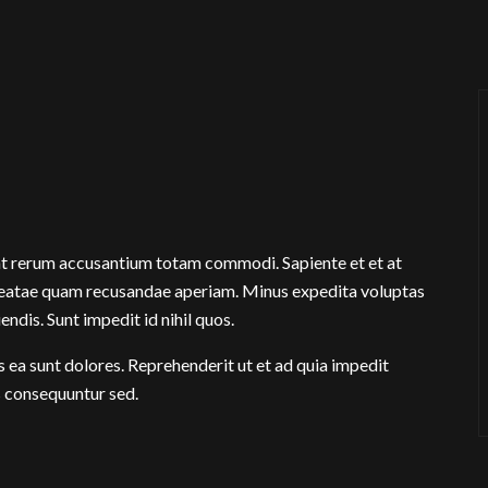
nt rerum accusantium totam commodi. Sapiente et et at
eatae quam recusandae aperiam. Minus expedita voluptas
iendis. Sunt impedit id nihil quos.
a sunt dolores. Reprehenderit ut et ad quia impedit
s consequuntur sed.