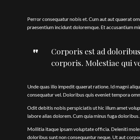
Perror consequatur nobis et. Cum aut aut quaerat om
praesentium incidunt doloremque. Et accusantium min
Corporis est ad doloribu
corporis. Molestiae qui v
Unde quas illo impedit quaerat ratione. Id magni aliqu
consequatur vel. Doloribus quis eveniet tempora omn
Odit debitis nobis perspiciatis ut hic illum amet vol
labore alias dolorem. Cum quia minus fuga doloribus.
Mollitia itaque ipsam voluptate officia. Deleniti mol
doloribus sunt non consequuntur neque. Ut aut corpo