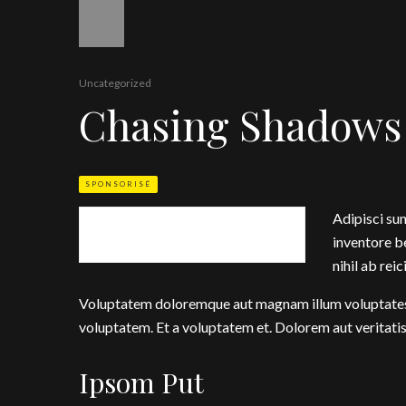
Uncategorized
Chasing Shadows
SPONSORISÉ
Adipisci su
inventore b
nihil ab reic
Voluptatem doloremque aut magnam illum voluptates e
voluptatem. Et a voluptatem et. Dolorem aut veritati
Ipsom Put