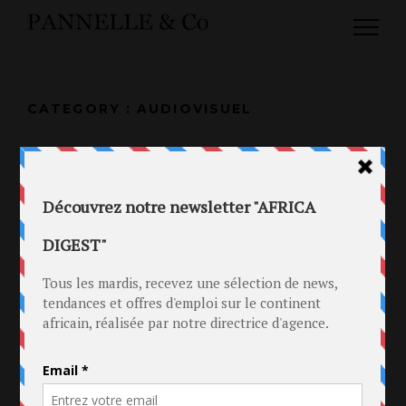
CATEGORY : AUDIOVISUEL
29 SEP 2017
TRACE LANCE SA DIVISION DE
DISTRIBUTION.
in
Audiovisuel
.
Distribution
.
Médias
Tag
Afrique
.
Audiovisuel
.
TRACE
.
trace tv
.
urbain
.
video