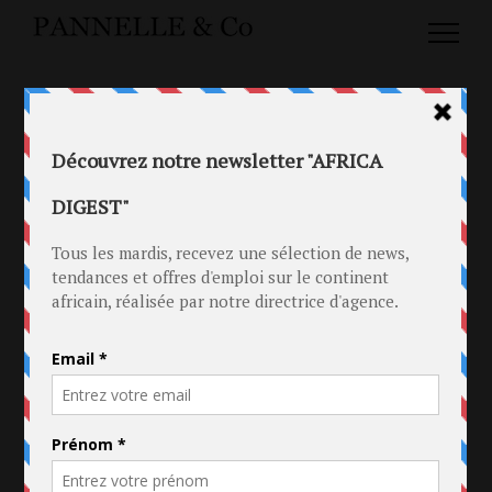
TAG : INFLUENCE
26 AOÛT 2018
LE COUP DE GUEULE D’UNE
YOUTUBEUSE AFRICAINE CONTRE
LES MARQUES DE COSMÉTIQUES
in
Beauté
.
Nigeria
.
RP
.
Social Media
.
Video
.
Web
Tag
Beauté
.
Contenu
.
Cosmétiques
.
Dimmah Umeh
.