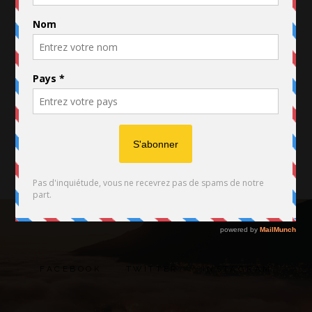
Influence
.
influenceur beauté
.
Marque
.
Youtubeurs
FACEBOOK
TWITTER
INSTAGRAM