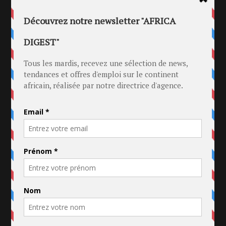
Rapport annuel sur la Culture Urbaine au Cameroun
Ce document d’une trentaine de pages balaie les
points marquants dans la musique urbaine, mais
également, dans les médias, sur le web ou encore
dans l’événementiel. Vous pouvez télécharger
gratuitement ce rapport en cliquant
ici
.
- PARTAGEZ
- TWEETEZ
- RECOMMANDEZ
P
SUIVANT
PRÉCÉDENT
O