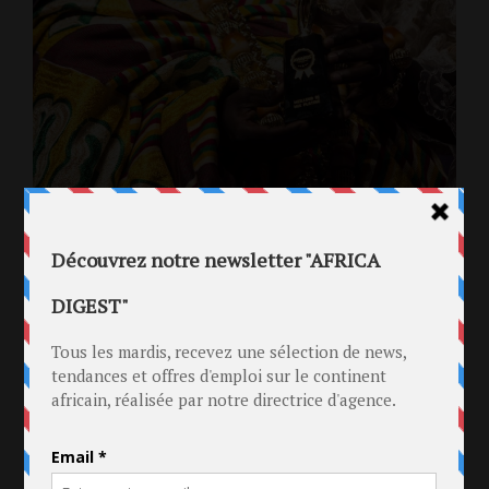
Prix du meilleur club et maquis:
VIP Discothèque
Prix a titre posthume:
Dj Abobolais
–
Don Mike le
Gourou
– le Pépé François Konian