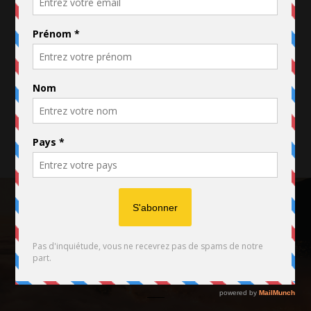
- PARTAGEZ
- TWEETEZ
- RECOMMANDEZ
P
SUIVANT
PRÉCÉDENT
O
S
T
N
A
FACEBOOK
TWITTER
INSTAGRAM
V