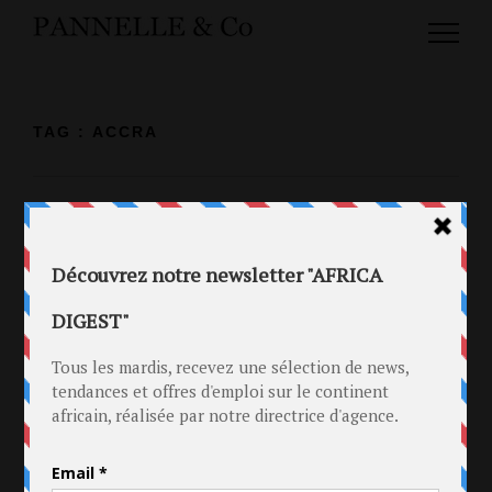
TAG : ACCRA
29 AOÛT 2017
FIN DU 7ÈME CHALE WOTE FESTIVAL,
ÉVÈNEMENT CULTUREL
INCONTOURNABLE AU GHANA
in
Evénementiel
.
Ghana
Tag
Accra
.
Chale Wote
.
Festival
.
Ghana