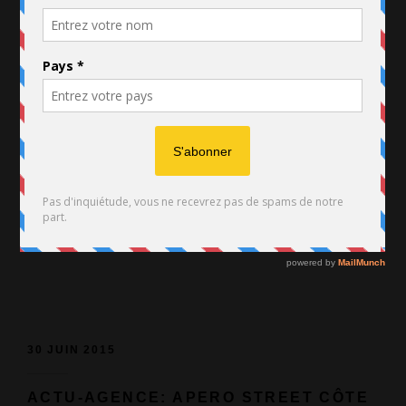
30 SEP 2016
KIFF NO BEAT EN CONCERT POUR LA
1ÈRE FOIS AU CAMEROUN !
in
Actu Client
.
Cameroun
.
Côte d'Ivoire
.
Evénementiel
Tag
Cameroun
.
concert
.
Douala
.
Kiff No Beat
.
Musique
Urbaine
30 JUIN 2015
ACTU-AGENCE: APERO STREET CÔTE