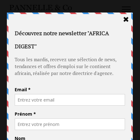
TAG : DOUALA
20 NOV 2020
LE DOUALA GRAND MALL OUVRE SES
PORTES
in
Distribution
Tag
Cameroun
.
Douala
.
Douala Grand Mall
.
Retail
.
Supermarché