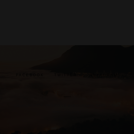
FACEBOOK
TWITTER
INSTAGRAM
Copyright 2019. PANNELLE and Company SARL. - Tous
droits réservés