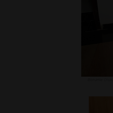
Bonanle
Oluka