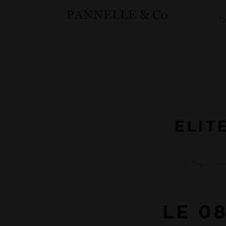
Q
ELIT
Tag
cerem
LE 0