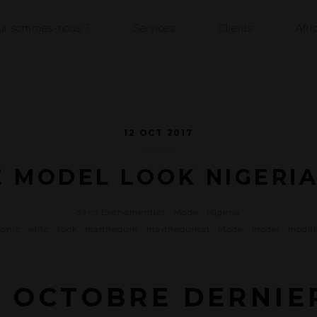
ui sommes-nous ?
Services
Clients
Afri
12 OCT 2017
E MODEL LOOK NIGERIA
dans
Evénementiel
.
Mode
.
Nigeria
onie
.
elite
.
look
.
mannequin
.
mannequinat
.
Mode
.
model
.
modèl
8 OCTOBRE DERNIE