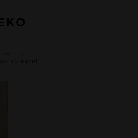
’EKO
ctionner les
ook International
,