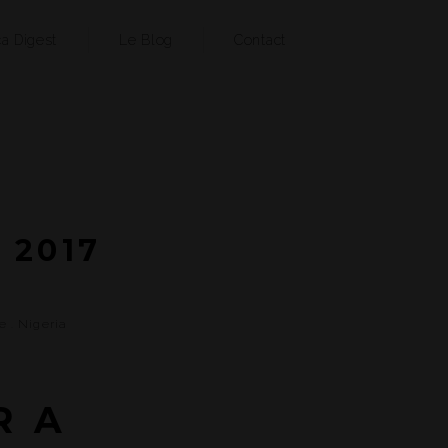
ca Digest
Le Blog
Contact
 2017
e
.
Nigeria
R A