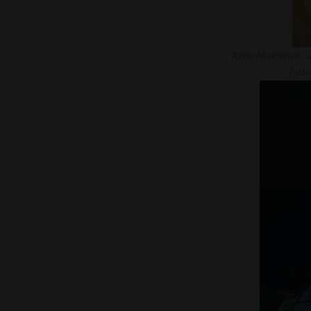
Toke
Makinwa, an
l’aw