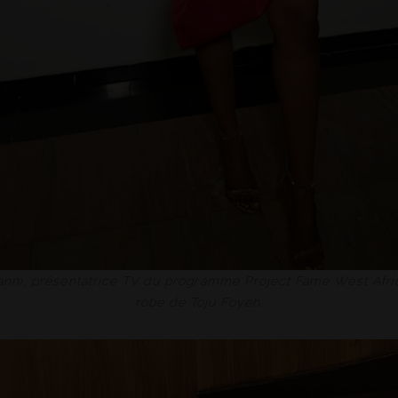
nni, présentatrice TV du programme Project Fame West Afric
robe de Toju Foyeh.