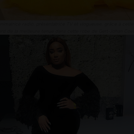
imatrice radio, présentatrice TV et vlogueuse, grâce à cette
ard de la meilleure tenue dans cette robe de Gert-Johan Coe