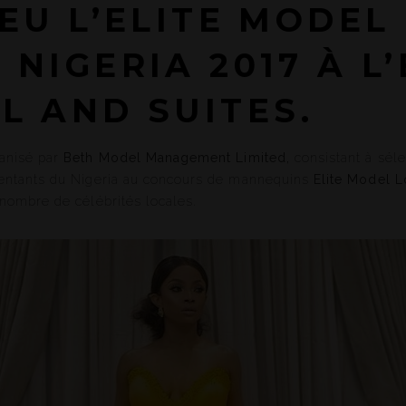
IEU L’ELITE MODEL
 NIGERIA 2017 À L
L AND SUITES.
anisé par
Beth Model Management Limited,
consistant à séle
entants du Nigeria au concours de mannequins
Elite Model L
 nombre de célébrités locales.