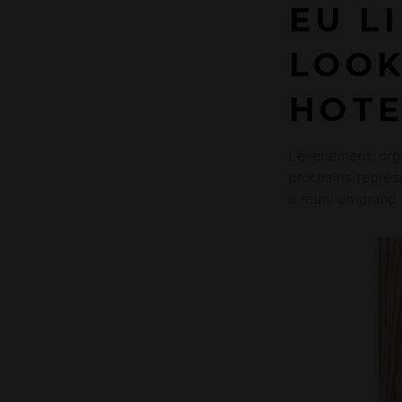
EU L
LOOK
HOTE
L’évènement, org
prochains représ
a réuni un grand