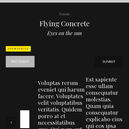
Trends
Flying Concrete
Eyes on the sun
SPONSORISÉ
PRÉCÉDENT
SUIVANT
Est sapiente
Voluptas rerum
esse ullam
eveniet qui harum
consequatur
facere. Voluptates
molestias.
velit voluptatibus
Quam quia
veritatis. Quidem
consequatur
porro at et
explicabo eius
necessitatibus
qui eos ipsa
quo. Qui nam aut