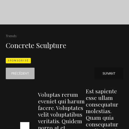
Trends
Concrete Sculpture
SPONSORISÉ
PRÉCÉDENT
SUIVANT
Est sapiente
Voluptas rerum
esse ullam
eveniet qui harum
consequatur
facere. Voluptates
molestias.
velit voluptatibus
Quam quia
veritatis. Quidem
consequatur
porro at et