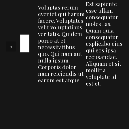
Est sapiente
Voluptas rerum
esse ullam
eveniet qui harum
consequatur
facere. Voluptates
molestias.
velit voluptatibus
Quam quia
veritatis. Quidem
consequatur
porro at et
explicabo eius
necessitatibus
qui eos ipsa
quo. Qui nam aut
recusandae.
nulla ipsum.
Aliquam et sit
Corporis dolor
mollitia
nam reiciendis ut
voluptate id
earum est atque.
est et.