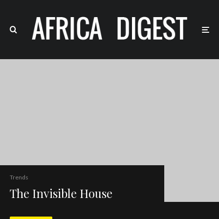
Trends
The Invisible House