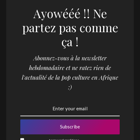
Ayowééé !! Ne
partez pas comme
ça !
Abonnez-vous à la newsletter
x
ereksjonspiller.com
med din partner som du gjorde når du
hebdomadaire et ne ratez rien de
l'actualité de la pop culture en Afrique
:)
Subscribe
I consent to the
terms and conditions