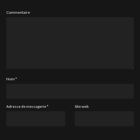
Commentaire
duceras av det välkända indiska företaget “Cipla Ltd.”.
Nom
*
Adresse de messagerie
*
Site web