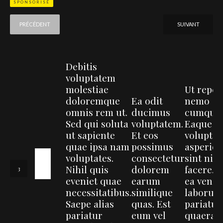
SPONSORISÉ
PRÉCÉDENT
SUIVANT
Debitis
voluptatem
molestiae
Ut repell
doloremque
Ea odit
nemo
omnis rem ut.
ducimus
cumque.
Sed qui soluta
voluptatem.
Eaque q
ut sapiente
Et eos
voluptat
quae ipsa nam
possimus
asperior
voluptates.
consectetur
sint nihi
Nihil quis
dolorem
facere. 
eveniet quae
earum
ea veni
necessitatibus.
similique
laborum
Saepe alias
quas. Est
pariatur
pariatur
eum vel
quaerat