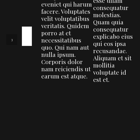
esse ullam
eveniet qui harum
consequatur
facere. Voluptates
molestias.
velit voluptatibus
Quam quia
veritatis. Quidem
consequatur
porro at et
explicabo eius
necessitatibus
qui eos ipsa
quo. Qui nam aut
recusandae.
nulla ipsum.
Aliquam et sit
Corporis dolor
mollitia
nam reiciendis ut
voluptate id
earum est atque.
est et.