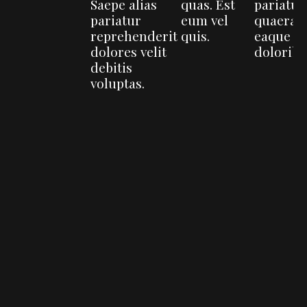
Saepe alias
quas. Est
pariatur
pariatur
eum vel
quaerat
reprehenderit
quis.
eaque
dolores velit
doloribu
debitis
voluptas.