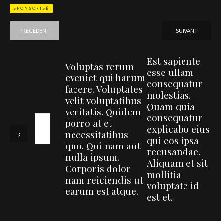
SPONSORISÉ
PRÉCÉDENT
SUIVANT
Est sapiente
Voluptas rerum
esse ullam
eveniet qui harum
consequatur
facere. Voluptates
molestias.
velit voluptatibus
Quam quia
veritatis. Quidem
consequatur
porro at et
explicabo eius
necessitatibus
qui eos ipsa
quo. Qui nam aut
recusandae.
nulla ipsum.
Aliquam et sit
Corporis dolor
mollitia
nam reiciendis ut
voluptate id
earum est atque.
est et.