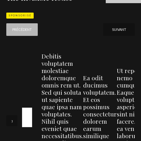
SPONSORISÉ
PRÉCÉDENT
SUIVANT
Debitis
voluptatem
molestiae
Ut repell
doloremque
Ea odit
nemo
omnis rem ut.
ducimus
cumque.
Sed qui soluta
voluptatem.
Eaque q
ut sapiente
Et eos
voluptat
quae ipsa nam
possimus
asperior
voluptates.
consectetur
sint nihi
Nihil quis
dolorem
facere. 
eveniet quae
earum
ea veni
necessitatibus.
similique
laborum