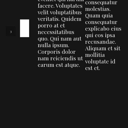
consequatur
facere. Voluptates
molestias.
velit voluptatibus
Quam quia
veritatis. Quidem
consequatur
porro at et
explicabo eius
necessitatibus
qui eos ipsa
quo. Qui nam aut
recusandae.
nulla ipsum.
Aliquam et sit
Corporis dolor
mollitia
nam reiciendis ut
voluptate id
earum est atque.
est et.