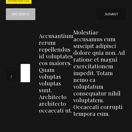
SPONSORISÉ
PRÉCÉDENT
SUIVANT
Molestiae
Accusantium
accusamus eum
rerum
suscipit adipisci
repellendus
dolore quia non. Ad
id voluptates
ratione et magni
eos maiores.
exercitationem
Quam
impedit. Totam
voluptas
nemo ea
voluptas
voluptatum
sunt.
consequatur nihil
Architecto
voluptatem.
architecto
Occaecati corrupti
occaecati ut.
tempora eum.