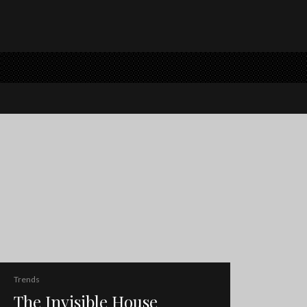
Trends
The Invisible House