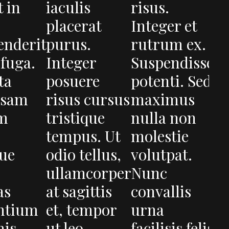
t in
iaculis
risus.
placerat
Integer et
enderit
purus.
rutrum ex.
 fuga.
Integer
Suspendisse
ta
posuere
potenti. Sed
osam
risus cursus
maximus
am
tristique
nulla non
tempus. Ut
molestie
que
odio tellus,
volutpat.
ullamcorper
Nunc
as
at sagittis
convallis
ntium
et, tempor
urna
nis
ut leo.
facilisis felis