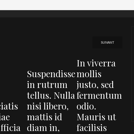
SUIVANT
In viverra
Suspendisse
mollis
in rutrum
justo, sed
tellus. Nulla
fermentum
iatis
nisi libero,
odio.
iae
mattis id
Mauris ut
fficia
diam in,
facilisis