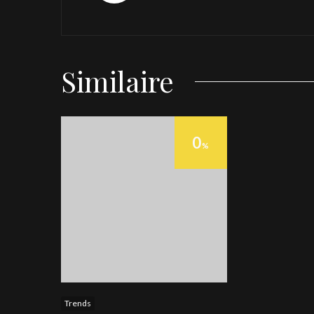
Similaire
0
%
Trends