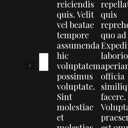
reiciendis
repella
quis. Velit
quis
vel beatae
repreh
tempore
quo ad
assumenda
Expedi
hic
labori
voluptatem
aperi
possimus
officia
voluptate.
simili
Sint
facere.
molestiae
Volupt
et
praese
molestias
est om