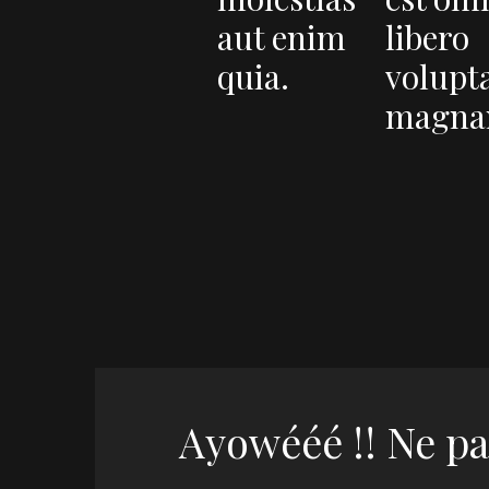
aut enim
libero
quia.
volupt
magna
Ayowééé !! Ne pa