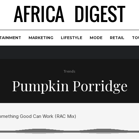
TAINMENT
MARKETING
LIFESTYLE
MODE
RETAIL
TO
Trends
Pumpkin Porridge