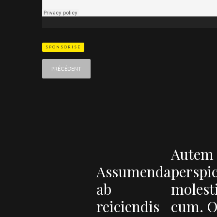
SPONSORISÉ
PRÉCÉDENT
Autem
Assumenda
perspic
ab
molest
reiciendis
cum. O