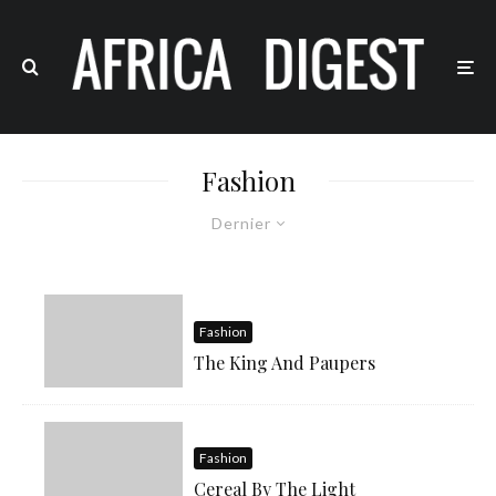
Fashion
Dernier
Fashion
The King And Paupers
Fashion
Cereal By The Light